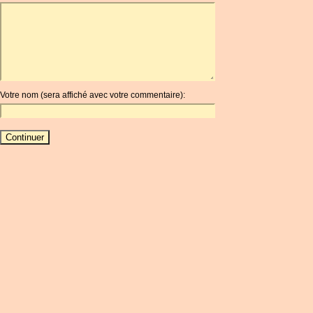
AOA
ARDR
ARG
ARS
AUD
AUR
Votre nom (sera affiché avec votre commentaire):
AWG
AZN
BAM
BBD
BCH
BCN
BDT
BET
BGN
BHD
BIF
BLC
BMD