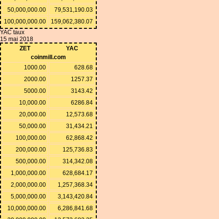
50,000,000.00
79,531,190.03
100,000,000.00
159,062,380.07
YAC taux
15 mai 2018
ZET
YAC
coinmill.com
1000.00
628.68
2000.00
1257.37
5000.00
3143.42
10,000.00
6286.84
20,000.00
12,573.68
50,000.00
31,434.21
100,000.00
62,868.42
200,000.00
125,736.83
500,000.00
314,342.08
1,000,000.00
628,684.17
2,000,000.00
1,257,368.34
5,000,000.00
3,143,420.84
10,000,000.00
6,286,841.68