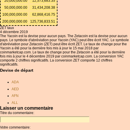
20,000,000.00
12,573,683.35
50,000,000.00
31,434,208.38
100,000,000.00
62,868,416.75
200,000,000.00
125,736,833.51
ZET taux
4 décembre 2019
The Yacoin est la devise pour aucun pays. The Zetacoin est la devise pour aucun
pays. Le symbole d'abréviation pour Yacoin (YAC) peut être écrit YAC. Le symbole
d'abréviation pour Zetacoin (ZET) peut être écrit ZET. Le taux de change pour the
Yacoin a été pour la dernière fois mis à jour le 15 mai 2018 par
coinmarketcap.com. Le taux de change pour the Zetacoin a été pour la dernière
fois mis à jour le 4 décembre 2019 par coinmarketcap.com. La conversion YAC
comporte 2 chiffres significatifs. La conversion ZET comporte 12 chiffres
significatifs.
Devise de départ
ADA
AED
AFN
ALL
Laisser un commentaire
AMD
Titre du commentaire:
ANC
ANG
Votre commentaire: