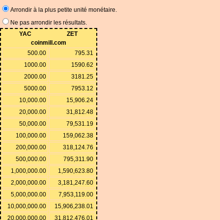
Arrondir à la plus petite unité monétaire.
Ne pas arrondir les résultats.
YAC
ZET
coinmill.com
500.00
795.31
1000.00
1590.62
2000.00
3181.25
5000.00
7953.12
10,000.00
15,906.24
20,000.00
31,812.48
50,000.00
79,531.19
100,000.00
159,062.38
200,000.00
318,124.76
500,000.00
795,311.90
1,000,000.00
1,590,623.80
2,000,000.00
3,181,247.60
5,000,000.00
7,953,119.00
10,000,000.00
15,906,238.01
20,000,000.00
31,812,476.01