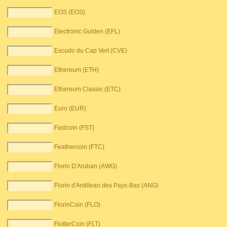
EOS (EOS)
Electronic Gulden (EFL)
Escudo du Cap Vert (CVE)
Ethereum (ETH)
Ethereum Classic (ETC)
Euro (EUR)
Fastcoin (FST)
Feathercoin (FTC)
Florin D'Aruban (AWG)
Florin d'Antillean des Pays-Bas (ANG)
FlorinCoin (FLO)
FlutterCoin (FLT)