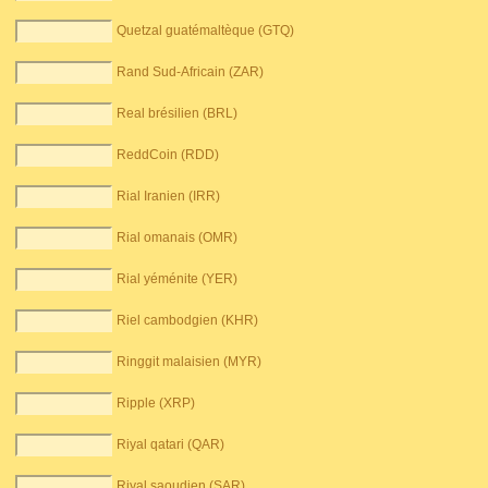
Quetzal guatémaltèque (GTQ)
Rand Sud-Africain (ZAR)
Real brésilien (BRL)
ReddCoin (RDD)
Rial Iranien (IRR)
Rial omanais (OMR)
Rial yéménite (YER)
Riel cambodgien (KHR)
Ringgit malaisien (MYR)
Ripple (XRP)
Riyal qatari (QAR)
Riyal saoudien (SAR)