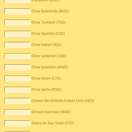
Digitalcoin (DGC)
Dinar Bahreinite (BHD)
Dinar Tunisien (TND)
Dinar algérien (DZD)
Dinar irakien (IQD)
Dinar jordanien (JOD)
Dinar koweitien (KWD)
Dinar libyen (LYD)
Dinar serbe (RSD)
Dirham des Emirats Arabes Unis (AED)
Dirham marocain (MAD)
Dobra de Sao Tomé (STD)