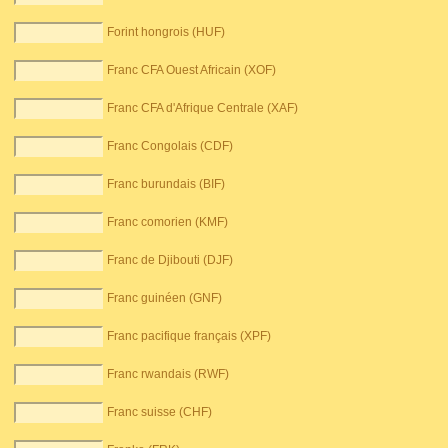
Forint hongrois (HUF)
Franc CFA Ouest Africain (XOF)
Franc CFA d'Afrique Centrale (XAF)
Franc Congolais (CDF)
Franc burundais (BIF)
Franc comorien (KMF)
Franc de Djibouti (DJF)
Franc guinéen (GNF)
Franc pacifique français (XPF)
Franc rwandais (RWF)
Franc suisse (CHF)