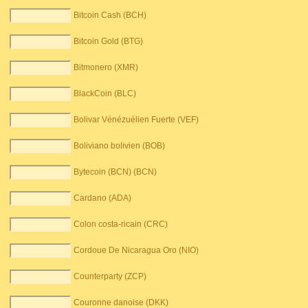
Bitcoin Cash (BCH)
Bitcoin Gold (BTG)
Bitmonero (XMR)
BlackCoin (BLC)
Bolivar Vénézuélien Fuerte (VEF)
Boliviano bolivien (BOB)
Bytecoin (BCN) (BCN)
Cardano (ADA)
Colon costa-ricain (CRC)
Cordoue De Nicaragua Oro (NIO)
Counterparty (ZCP)
Couronne danoise (DKK)