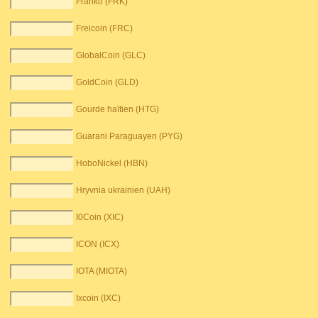
Franko (FRK)
Freicoin (FRC)
GlobalCoin (GLC)
GoldCoin (GLD)
Gourde haïtien (HTG)
Guarani Paraguayen (PYG)
HoboNickel (HBN)
Hryvnia ukrainien (UAH)
I0Coin (XIC)
ICON (ICX)
IOTA (MIOTA)
Ixcoin (IXC)