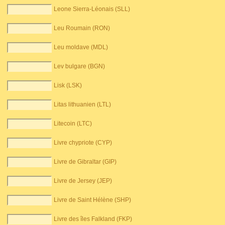
Leone Sierra-Léonais (SLL)
Leu Roumain (RON)
Leu moldave (MDL)
Lev bulgare (BGN)
Lisk (LSK)
Litas lithuanien (LTL)
Litecoin (LTC)
Livre chypriote (CYP)
Livre de Gibraltar (GIP)
Livre de Jersey (JEP)
Livre de Saint Hélène (SHP)
Livre des îles Falkland (FKP)