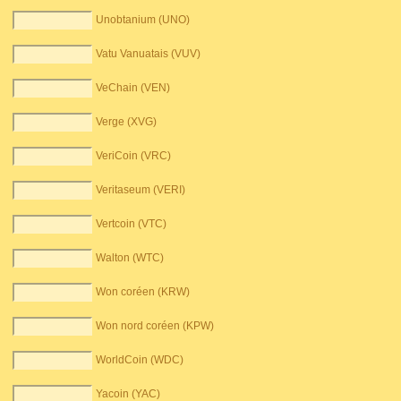
Unobtanium (UNO)
Vatu Vanuatais (VUV)
VeChain (VEN)
Verge (XVG)
VeriCoin (VRC)
Veritaseum (VERI)
Vertcoin (VTC)
Walton (WTC)
Won coréen (KRW)
Won nord coréen (KPW)
WorldCoin (WDC)
Yacoin (YAC)