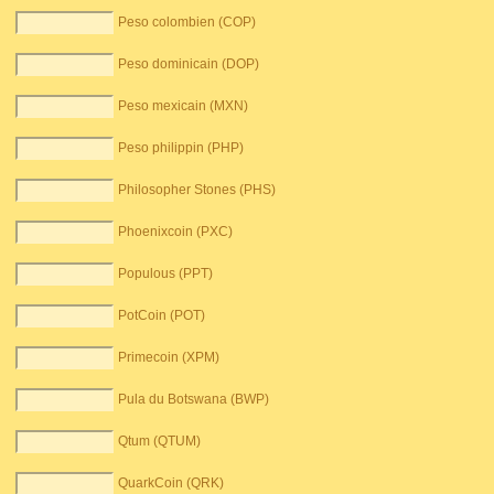
Peso colombien (COP)
Peso dominicain (DOP)
Peso mexicain (MXN)
Peso philippin (PHP)
Philosopher Stones (PHS)
Phoenixcoin (PXC)
Populous (PPT)
PotCoin (POT)
Primecoin (XPM)
Pula du Botswana (BWP)
Qtum (QTUM)
QuarkCoin (QRK)