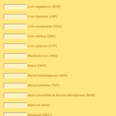
Livre egyptienne (EGP)
Livre libanaise (LBP)
Livre soudanaise (SDG)
Livre sterling (GBP)
Livre syrienne (SYP)
MaidSafeCoin (XMS)
Maker (MKR)
Manat Azerbaîdjanais (AZN)
Manat turkmène (TMT)
Mark convertible de Bosnie-Herzégovine (BAM)
MaxCoin (MAX)
Megacoin (MEC)