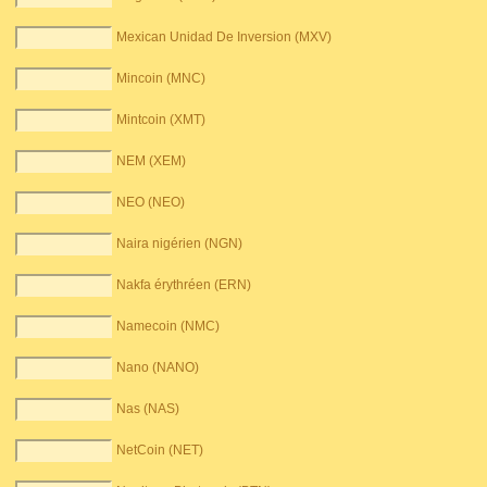
Mexican Unidad De Inversion (MXV)
Mincoin (MNC)
Mintcoin (XMT)
NEM (XEM)
NEO (NEO)
Naira nigérien (NGN)
Nakfa érythréen (ERN)
Namecoin (NMC)
Nano (NANO)
Nas (NAS)
NetCoin (NET)