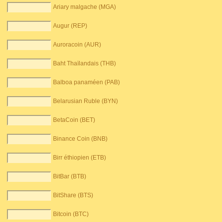
Ariary malgache (MGA)
Augur (REP)
Auroracoin (AUR)
Baht Thaïlandais (THB)
Balboa panaméen (PAB)
Belarusian Ruble (BYN)
BetaCoin (BET)
Binance Coin (BNB)
Birr éthiopien (ETB)
BitBar (BTB)
BitShare (BTS)
Bitcoin (BTC)