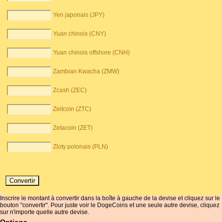
Yen japonais (JPY)
Yuan chinois (CNY)
Yuan chinois offshore (CNH)
Zambian Kwacha (ZMW)
Zcash (ZEC)
Zeitcoin (ZTC)
Zetacoin (ZET)
Zloty polonais (PLN)
Inscrire le montant à convertir dans la boîte à gauche de la devise et cliquez sur le
bouton "convertir". Pour juste voir le DogeCoins et une seule autre devise, cliquez
sur n'importe quelle autre devise.