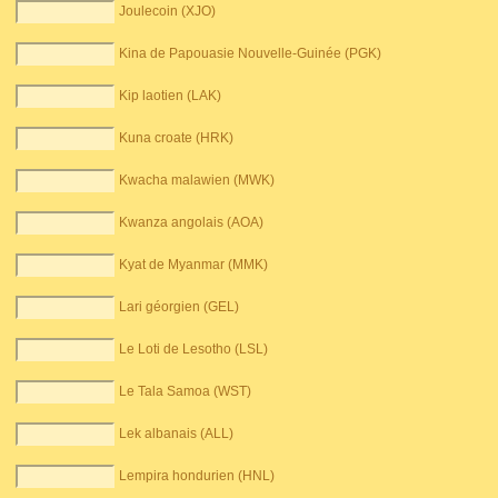
Joulecoin (XJO)
Kina de Papouasie Nouvelle-Guinée (PGK)
Kip laotien (LAK)
Kuna croate (HRK)
Kwacha malawien (MWK)
Kwanza angolais (AOA)
Kyat de Myanmar (MMK)
Lari géorgien (GEL)
Le Loti de Lesotho (LSL)
Le Tala Samoa (WST)
Lek albanais (ALL)
Lempira hondurien (HNL)