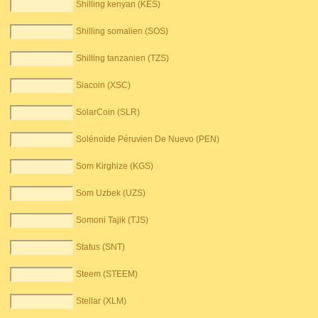
Shilling kenyan (KES)
Shilling somalien (SOS)
Shilling tanzanien (TZS)
Siacoin (XSC)
SolarCoin (SLR)
Solénoïde Péruvien De Nuevo (PEN)
Som Kirghize (KGS)
Som Uzbek (UZS)
Somoni Tajik (TJS)
Status (SNT)
Steem (STEEM)
Stellar (XLM)