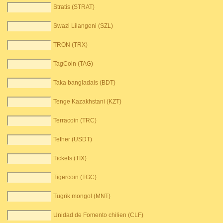
Stratis (STRAT)
Swazi Lilangeni (SZL)
TRON (TRX)
TagCoin (TAG)
Taka bangladais (BDT)
Tenge Kazakhstani (KZT)
Terracoin (TRC)
Tether (USDT)
Tickets (TIX)
Tigercoin (TGC)
Tugrik mongol (MNT)
Unidad de Fomento chilien (CLF)