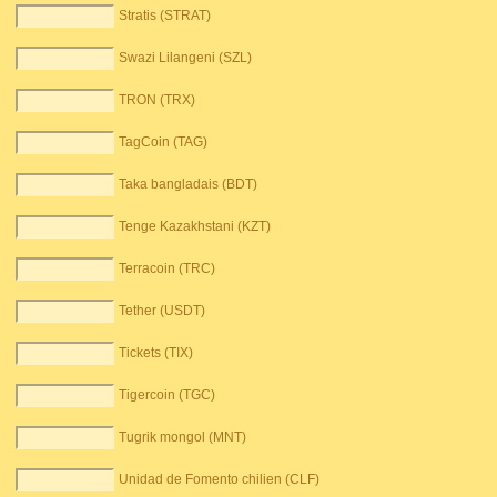
Stratis (STRAT)
Swazi Lilangeni (SZL)
TRON (TRX)
TagCoin (TAG)
Taka bangladais (BDT)
Tenge Kazakhstani (KZT)
Terracoin (TRC)
Tether (USDT)
Tickets (TIX)
Tigercoin (TGC)
Tugrik mongol (MNT)
Unidad de Fomento chilien (CLF)