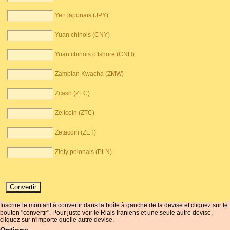
Yen japonais (JPY)
Yuan chinois (CNY)
Yuan chinois offshore (CNH)
Zambian Kwacha (ZMW)
Zcash (ZEC)
Zeitcoin (ZTC)
Zetacoin (ZET)
Zloty polonais (PLN)
Inscrire le montant à convertir dans la boîte à gauche de la devise et cliquez sur le
bouton "convertir". Pour juste voir le Rials Iraniens et une seule autre devise,
cliquez sur n'importe quelle autre devise.