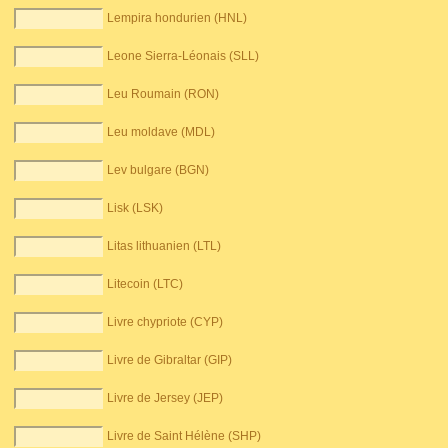
Lempira hondurien (HNL)
Leone Sierra-Léonais (SLL)
Leu Roumain (RON)
Leu moldave (MDL)
Lev bulgare (BGN)
Lisk (LSK)
Litas lithuanien (LTL)
Litecoin (LTC)
Livre chypriote (CYP)
Livre de Gibraltar (GIP)
Livre de Jersey (JEP)
Livre de Saint Hélène (SHP)