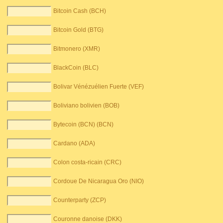
Bitcoin Cash (BCH)
Bitcoin Gold (BTG)
Bitmonero (XMR)
BlackCoin (BLC)
Bolivar Vénézuélien Fuerte (VEF)
Boliviano bolivien (BOB)
Bytecoin (BCN) (BCN)
Cardano (ADA)
Colon costa-ricain (CRC)
Cordoue De Nicaragua Oro (NIO)
Counterparty (ZCP)
Couronne danoise (DKK)