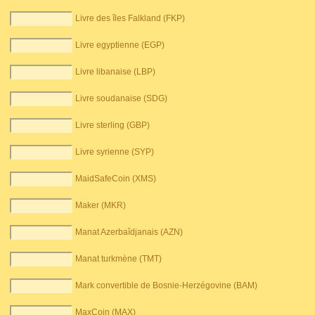
Livre des îles Falkland (FKP)
Livre egyptienne (EGP)
Livre libanaise (LBP)
Livre soudanaise (SDG)
Livre sterling (GBP)
Livre syrienne (SYP)
MaidSafeCoin (XMS)
Maker (MKR)
Manat Azerbaîdjanais (AZN)
Manat turkmène (TMT)
Mark convertible de Bosnie-Herzégovine (BAM)
MaxCoin (MAX)