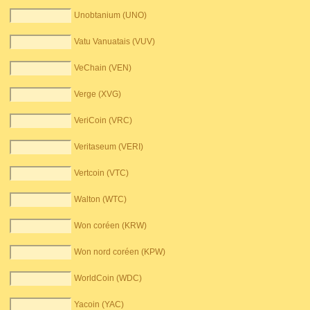
Unobtanium (UNO)
Vatu Vanuatais (VUV)
VeChain (VEN)
Verge (XVG)
VeriCoin (VRC)
Veritaseum (VERI)
Vertcoin (VTC)
Walton (WTC)
Won coréen (KRW)
Won nord coréen (KPW)
WorldCoin (WDC)
Yacoin (YAC)