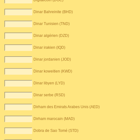
Digitalcoin (DGC)
Dinar Bahreinite (BHD)
Dinar Tunisien (TND)
Dinar algérien (DZD)
Dinar irakien (IQD)
Dinar jordanien (JOD)
Dinar koweitien (KWD)
Dinar libyen (LYD)
Dinar serbe (RSD)
Dirham des Emirats Arabes Unis (AED)
Dirham marocain (MAD)
Dobra de Sao Tomé (STD)