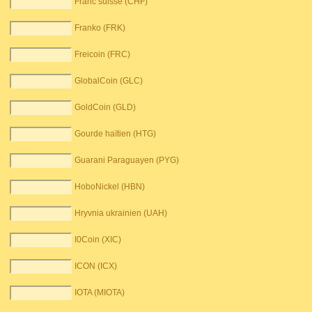
Franc suisse (CHF)
Franko (FRK)
Freicoin (FRC)
GlobalCoin (GLC)
GoldCoin (GLD)
Gourde haïtien (HTG)
Guarani Paraguayen (PYG)
HoboNickel (HBN)
Hryvnia ukrainien (UAH)
I0Coin (XIC)
ICON (ICX)
IOTA (MIOTA)