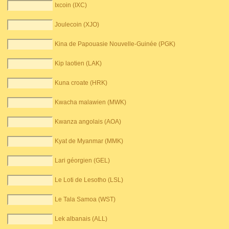
Ixcoin (IXC)
Joulecoin (XJO)
Kina de Papouasie Nouvelle-Guinée (PGK)
Kip laotien (LAK)
Kuna croate (HRK)
Kwacha malawien (MWK)
Kwanza angolais (AOA)
Kyat de Myanmar (MMK)
Lari géorgien (GEL)
Le Loti de Lesotho (LSL)
Le Tala Samoa (WST)
Lek albanais (ALL)