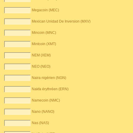
Megacoin (MEC)
Mexican Unidad De Inversion (MXV)
Mincoin (MNC)
Mintcoin (XMT)
NEM (XEM)
NEO (NEO)
Naira nigérien (NGN)
Nakfa érythréen (ERN)
Namecoin (NMC)
Nano (NANO)
Nas (NAS)