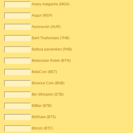
Ariary malgache (MGA)
Augur (REP)
Auroracoin (AUR)
Baht Thaïlandais (THB)
Balboa panaméen (PAB)
Belarusian Ruble (BYN)
BetaCoin (BET)
Binance Coin (BNB)
Birr éthiopien (ETB)
BitBar (BTB)
BitShare (BTS)
Bitcoin (BTC)