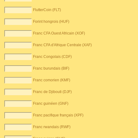
FlutterCoin (FLT)
Forint hongrois (HUF)
Franc CFA Ouest Africain (XOF)
Franc CFA d'Afrique Centrale (XAF)
Franc Congolais (CDF)
Franc burundais (BIF)
Franc comorien (KMF)
Franc de Djibouti (DJF)
Franc guinéen (GNF)
Franc pacifique français (XPF)
Franc rwandais (RWF)