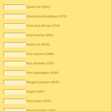
QuarkCoin (QRK)
Quetzal guatémaltèque (GTQ)
Rand Sud-Africain (ZAR)
Real brésilien (BRL)
ReddCoin (RDD)
Rial omanais (OMR)
Rial yéménite (YER)
Riel cambodgien (KHR)
Ringgit malaisien (MYR)
Ripple (XRP)
Riyal qatari (QAR)
Riyal saoudien (SAR)