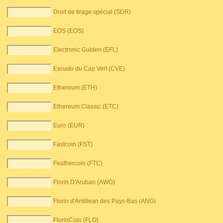
Droit de tirage spécial (SDR)
EOS (EOS)
Electronic Gulden (EFL)
Escudo du Cap Vert (CVE)
Ethereum (ETH)
Ethereum Classic (ETC)
Euro (EUR)
Fastcoin (FST)
Feathercoin (FTC)
Florin D'Aruban (AWG)
Florin d'Antillean des Pays-Bas (ANG)
FlorinCoin (FLO)