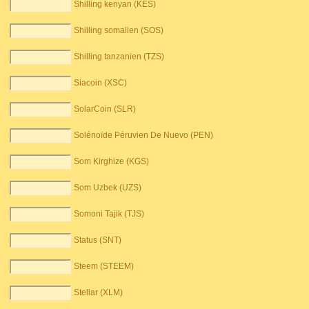
Shilling kenyan (KES)
Shilling somalien (SOS)
Shilling tanzanien (TZS)
Siacoin (XSC)
SolarCoin (SLR)
Solénoïde Péruvien De Nuevo (PEN)
Som Kirghize (KGS)
Som Uzbek (UZS)
Somoni Tajik (TJS)
Status (SNT)
Steem (STEEM)
Stellar (XLM)