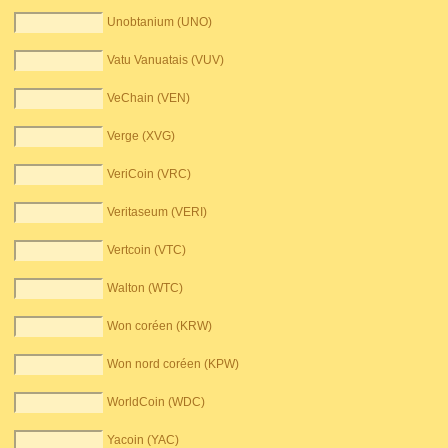
Unobtanium (UNO)
Vatu Vanuatais (VUV)
VeChain (VEN)
Verge (XVG)
VeriCoin (VRC)
Veritaseum (VERI)
Vertcoin (VTC)
Walton (WTC)
Won coréen (KRW)
Won nord coréen (KPW)
WorldCoin (WDC)
Yacoin (YAC)