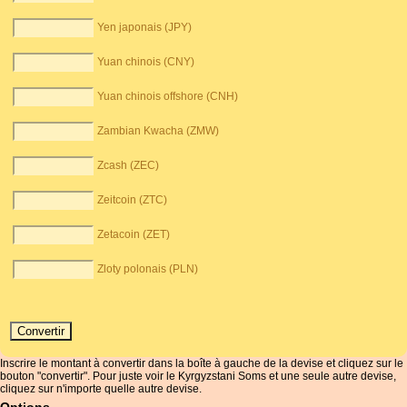
Yen japonais (JPY)
Yuan chinois (CNY)
Yuan chinois offshore (CNH)
Zambian Kwacha (ZMW)
Zcash (ZEC)
Zeitcoin (ZTC)
Zetacoin (ZET)
Zloty polonais (PLN)
Inscrire le montant à convertir dans la boîte à gauche de la devise et cliquez sur le
bouton "convertir". Pour juste voir le Kyrgyzstani Soms et une seule autre devise,
cliquez sur n'importe quelle autre devise.