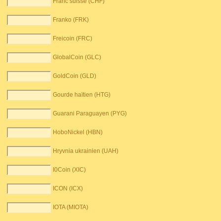
Franc suisse (CHF)
Franko (FRK)
Freicoin (FRC)
GlobalCoin (GLC)
GoldCoin (GLD)
Gourde haïtien (HTG)
Guarani Paraguayen (PYG)
HoboNickel (HBN)
Hryvnia ukrainien (UAH)
I0Coin (XIC)
ICON (ICX)
IOTA (MIOTA)