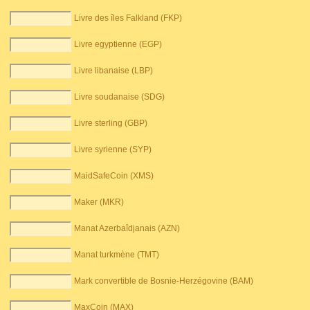
Livre des îles Falkland (FKP)
Livre egyptienne (EGP)
Livre libanaise (LBP)
Livre soudanaise (SDG)
Livre sterling (GBP)
Livre syrienne (SYP)
MaidSafeCoin (XMS)
Maker (MKR)
Manat Azerbaîdjanais (AZN)
Manat turkmène (TMT)
Mark convertible de Bosnie-Herzégovine (BAM)
MaxCoin (MAX)