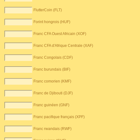
FlutterCoin (FLT)
Forint hongrois (HUF)
Franc CFA Ouest Africain (XOF)
Franc CFA d'Afrique Centrale (XAF)
Franc Congolais (CDF)
Franc burundais (BIF)
Franc comorien (KMF)
Franc de Djibouti (DJF)
Franc guinéen (GNF)
Franc pacifique français (XPF)
Franc rwandais (RWF)