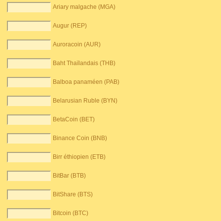
Ariary malgache (MGA)
Augur (REP)
Auroracoin (AUR)
Baht Thaïlandais (THB)
Balboa panaméen (PAB)
Belarusian Ruble (BYN)
BetaCoin (BET)
Binance Coin (BNB)
Birr éthiopien (ETB)
BitBar (BTB)
BitShare (BTS)
Bitcoin (BTC)