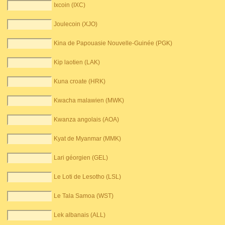
Ixcoin (IXC)
Joulecoin (XJO)
Kina de Papouasie Nouvelle-Guinée (PGK)
Kip laotien (LAK)
Kuna croate (HRK)
Kwacha malawien (MWK)
Kwanza angolais (AOA)
Kyat de Myanmar (MMK)
Lari géorgien (GEL)
Le Loti de Lesotho (LSL)
Le Tala Samoa (WST)
Lek albanais (ALL)