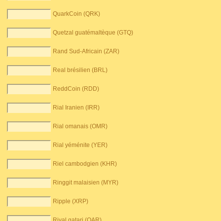
QuarkCoin (QRK)
Quetzal guatémaltèque (GTQ)
Rand Sud-Africain (ZAR)
Real brésilien (BRL)
ReddCoin (RDD)
Rial Iranien (IRR)
Rial omanais (OMR)
Rial yéménite (YER)
Riel cambodgien (KHR)
Ringgit malaisien (MYR)
Ripple (XRP)
Riyal qatari (QAR)