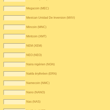
Megacoin (MEC)
Mexican Unidad De Inversion (MXV)
Mincoin (MNC)
Mintcoin (XMT)
NEM (XEM)
NEO (NEO)
Naira nigérien (NGN)
Nakfa érythréen (ERN)
Namecoin (NMC)
Nano (NANO)
Nas (NAS)