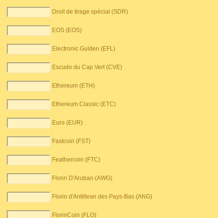
Droit de tirage spécial (SDR)
EOS (EOS)
Electronic Gulden (EFL)
Escudo du Cap Vert (CVE)
Ethereum (ETH)
Ethereum Classic (ETC)
Euro (EUR)
Fastcoin (FST)
Feathercoin (FTC)
Florin D'Aruban (AWG)
Florin d'Antillean des Pays-Bas (ANG)
FlorinCoin (FLO)