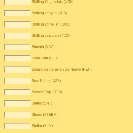
Shilling Ougandais (UGX)
Shilling kenyan (KES)
Shilling somalien (SOS)
Shilling tanzanien (TZS)
Siacoin (XSC)
SolarCoin (SLR)
Solénoïde Péruvien De Nuevo (PEN)
Som Uzbek (UZS)
Somoni Tajik (TJS)
Status (SNT)
Steem (STEEM)
Stellar (XLM)