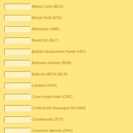
Bitcoin Cash (BCH)
Bitcoin Gold (BTG)
Bitmonero (XMR)
BlackCoin (BLC)
Bolivar Vénézuélien Fuerte (VEF)
Boliviano bolivien (BOB)
Bytecoin (BCN) (BCN)
Cardano (ADA)
Colon costa-ricain (CRC)
Cordoue De Nicaragua Oro (NIO)
Counterparty (ZCP)
Couronne danoise (DKK)