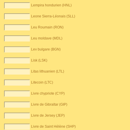
Lempira hondurien (HNL)
Leone Sierra-Léonais (SLL)
Leu Roumain (RON)
Leu moldave (MDL)
Lev bulgare (BGN)
Lisk (LSK)
Litas lithuanien (LTL)
Litecoin (LTC)
Livre chypriote (CYP)
Livre de Gibraltar (GIP)
Livre de Jersey (JEP)
Livre de Saint Hélène (SHP)