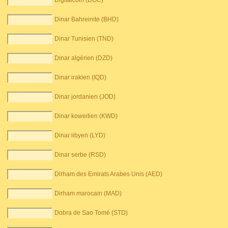
Digitalcoin (DGC)
Dinar Bahreinite (BHD)
Dinar Tunisien (TND)
Dinar algérien (DZD)
Dinar irakien (IQD)
Dinar jordanien (JOD)
Dinar koweitien (KWD)
Dinar libyen (LYD)
Dinar serbe (RSD)
Dirham des Emirats Arabes Unis (AED)
Dirham marocain (MAD)
Dobra de Sao Tomé (STD)