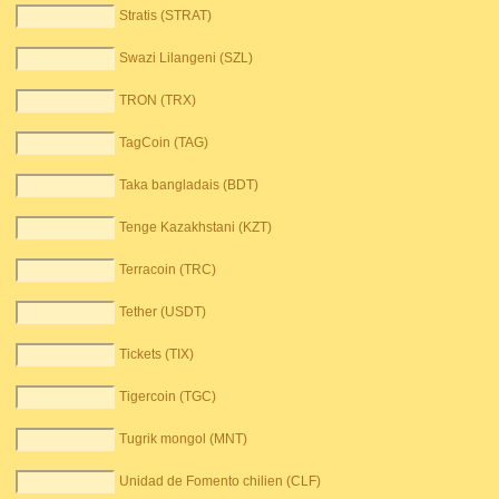
Stratis (STRAT)
Swazi Lilangeni (SZL)
TRON (TRX)
TagCoin (TAG)
Taka bangladais (BDT)
Tenge Kazakhstani (KZT)
Terracoin (TRC)
Tether (USDT)
Tickets (TIX)
Tigercoin (TGC)
Tugrik mongol (MNT)
Unidad de Fomento chilien (CLF)