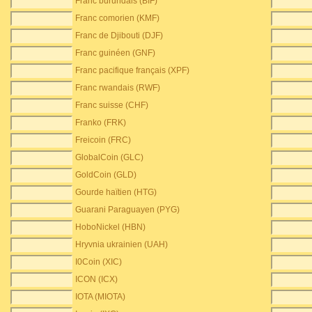
Franc burundais (BIF)
Franc comorien (KMF)
Franc de Djibouti (DJF)
Franc guinéen (GNF)
Franc pacifique français (XPF)
Franc rwandais (RWF)
Franc suisse (CHF)
Franko (FRK)
Freicoin (FRC)
GlobalCoin (GLC)
GoldCoin (GLD)
Gourde haïtien (HTG)
Guarani Paraguayen (PYG)
HoboNickel (HBN)
Hryvnia ukrainien (UAH)
I0Coin (XIC)
ICON (ICX)
IOTA (MIOTA)