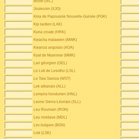
Ixcoin (IXC)
Joulecoin (XJO)
Kina de Papouasie Nouvelle-Guinée (PGK)
Kip laotien (LAK)
Kuna croate (HRK)
Kwacha malawien (MWK)
Kwanza angolais (AOA)
Kyat de Myanmar (MMK)
Lari géorgien (GEL)
Le Loti de Lesotho (LSL)
Le Tala Samoa (WST)
Lek albanais (ALL)
Lempira hondurien (HNL)
Leone Sierra-Léonais (SLL)
Leu Roumain (RON)
Leu moldave (MDL)
Lev bulgare (BGN)
Lisk (LSK)