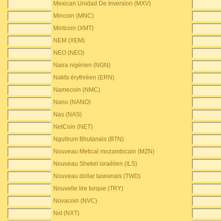
Mexican Unidad De Inversion (MXV)
Mincoin (MNC)
Mintcoin (XMT)
NEM (XEM)
NEO (NEO)
Naira nigérien (NGN)
Nakfa érythréen (ERN)
Namecoin (NMC)
Nano (NANO)
Nas (NAS)
NetCoin (NET)
Ngultrum Bhutanais (BTN)
Nouveau Metical mozambicain (MZN)
Nouveau Shekel israélien (ILS)
Nouveau dollar taiwanais (TWD)
Nouvelle lire turque (TRY)
Novacoin (NVC)
Nxt (NXT)