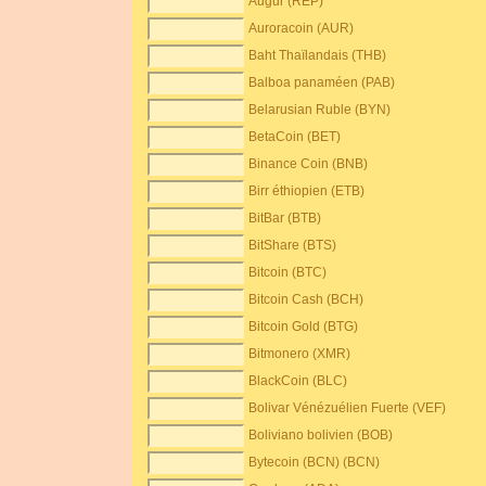
Augur (REP)
Auroracoin (AUR)
Baht Thaïlandais (THB)
Balboa panaméen (PAB)
Belarusian Ruble (BYN)
BetaCoin (BET)
Binance Coin (BNB)
Birr éthiopien (ETB)
BitBar (BTB)
BitShare (BTS)
Bitcoin (BTC)
Bitcoin Cash (BCH)
Bitcoin Gold (BTG)
Bitmonero (XMR)
BlackCoin (BLC)
Bolivar Vénézuélien Fuerte (VEF)
Boliviano bolivien (BOB)
Bytecoin (BCN) (BCN)