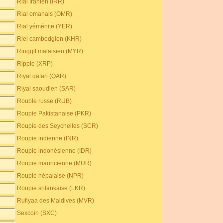
Rial Iranien (IRR)
Rial omanais (OMR)
Rial yéménite (YER)
Riel cambodgien (KHR)
Ringgit malaisien (MYR)
Ripple (XRP)
Riyal qatari (QAR)
Riyal saoudien (SAR)
Rouble russe (RUB)
Roupie Pakistanaise (PKR)
Roupie des Seychelles (SCR)
Roupie indienne (INR)
Roupie indonésienne (IDR)
Roupie mauricienne (MUR)
Roupie népalaise (NPR)
Roupie srilankaise (LKR)
Rufiyaa des Maldives (MVR)
Sexcoin (SXC)