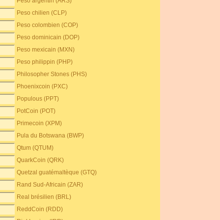
Peso argentin (ARS)
Peso chilien (CLP)
Peso colombien (COP)
Peso dominicain (DOP)
Peso mexicain (MXN)
Peso philippin (PHP)
Philosopher Stones (PHS)
Phoenixcoin (PXC)
Populous (PPT)
PotCoin (POT)
Primecoin (XPM)
Pula du Botswana (BWP)
Qtum (QTUM)
QuarkCoin (QRK)
Quetzal guatémaltèque (GTQ)
Rand Sud-Africain (ZAR)
Real brésilien (BRL)
ReddCoin (RDD)