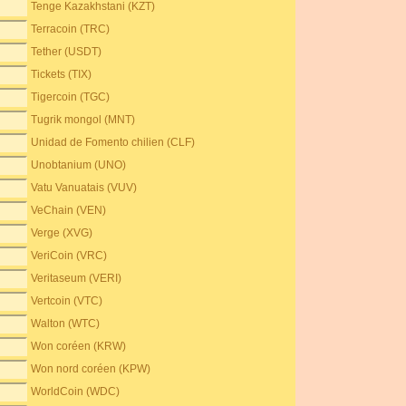
Tenge Kazakhstani (KZT)
Terracoin (TRC)
Tether (USDT)
Tickets (TIX)
Tigercoin (TGC)
Tugrik mongol (MNT)
Unidad de Fomento chilien (CLF)
Unobtanium (UNO)
Vatu Vanuatais (VUV)
VeChain (VEN)
Verge (XVG)
VeriCoin (VRC)
Veritaseum (VERI)
Vertcoin (VTC)
Walton (WTC)
Won coréen (KRW)
Won nord coréen (KPW)
WorldCoin (WDC)