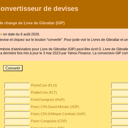
Convertisseur de devises
de change de Livre de Gibraltar (GIP)
ge
en date du 6 août 2026.
evise et cliquez sur le bouton "convertir". Pour juste voir le Livres de Gibraltar et u
symbole d'abréviation pour Livre de Gibraltar (GIP) peut être écrit G. Livre de Gibralt
la dernière fois mis à jour le 3 mai 2023 par Yahoo Finance. La conversion GIP com
FlorinCoin (FLO)
FlutterCoin (FLT)
Forint hongrois (HUF)
Franc CFA Ouest Africain (XOF)
Franc CFA d'Afrique Centrale (XAF)
Franc Congolais (CDF)