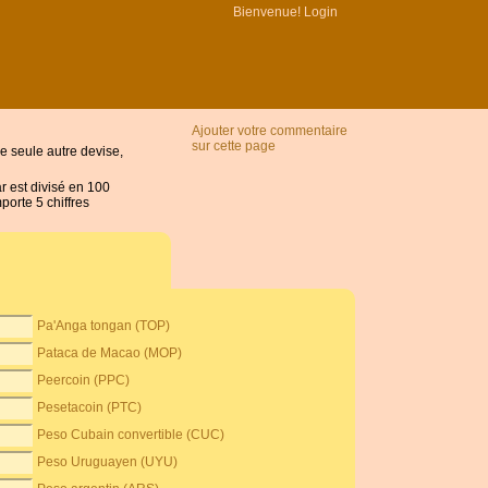
Bienvenue!
Login
Ajouter votre commentaire
sur cette page
ne seule autre devise,
ar est divisé en 100
porte 5 chiffres
Pa'Anga tongan (TOP)
Pataca de Macao (MOP)
Peercoin (PPC)
Pesetacoin (PTC)
Peso Cubain convertible (CUC)
Peso Uruguayen (UYU)