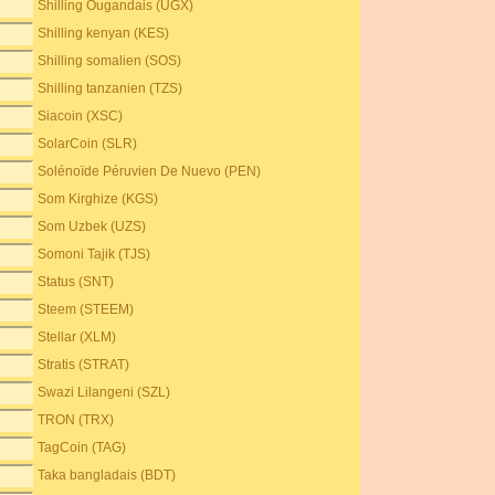
Shilling Ougandais (UGX)
Shilling kenyan (KES)
Shilling somalien (SOS)
Shilling tanzanien (TZS)
Siacoin (XSC)
SolarCoin (SLR)
Solénoïde Péruvien De Nuevo (PEN)
Som Kirghize (KGS)
Som Uzbek (UZS)
Somoni Tajik (TJS)
Status (SNT)
Steem (STEEM)
Stellar (XLM)
Stratis (STRAT)
Swazi Lilangeni (SZL)
TRON (TRX)
TagCoin (TAG)
Taka bangladais (BDT)