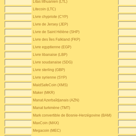
Litas lithuanien (LTL)
Litecoin (LTC)
Livre chypriote (CYP)
Livre de Jersey (JEP)
Livre de Saint Hélène (SHP)
Livre des îles Falkland (FKP)
Livre egyptienne (EGP)
Livre libanaise (LBP)
Livre soudanaise (SDG)
Livre sterling (GBP)
Livre syrienne (SYP)
MaidSafeCoin (XMS)
Maker (MKR)
Manat Azerbaîdjanais (AZN)
Manat turkmène (TMT)
Mark convertible de Bosnie-Herzégovine (BAM)
MaxCoin (MAX)
Megacoin (MEC)