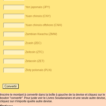
Yen japonais (JPY)
Yuan chinois (CNY)
Yuan chinois offshore (CNH)
Zambian Kwacha (ZMW)
Zcash (ZEC)
Zeitcoin (ZTC)
Zetacoin (ZET)
Zloty polonais (PLN)
Inscrire le montant à convertir dans la boîte à gauche de la devise et cliquez sur le
bouton "convertir". Pour juste voir le Livres Soudanaises et une seule autre devise,
cliquez sur n'importe quelle autre devise.