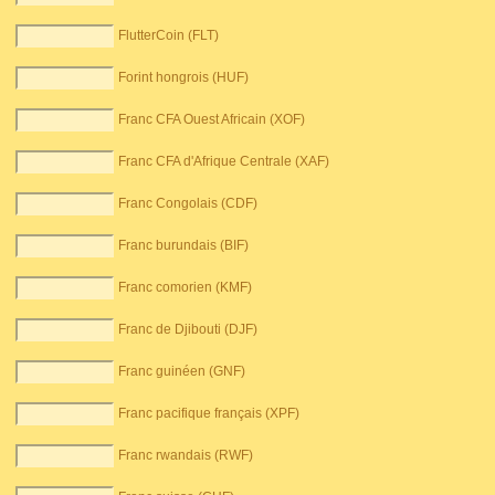
FlutterCoin (FLT)
Forint hongrois (HUF)
Franc CFA Ouest Africain (XOF)
Franc CFA d'Afrique Centrale (XAF)
Franc Congolais (CDF)
Franc burundais (BIF)
Franc comorien (KMF)
Franc de Djibouti (DJF)
Franc guinéen (GNF)
Franc pacifique français (XPF)
Franc rwandais (RWF)