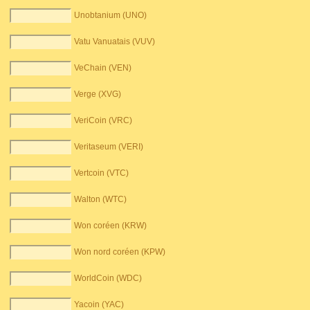
Unobtanium (UNO)
Vatu Vanuatais (VUV)
VeChain (VEN)
Verge (XVG)
VeriCoin (VRC)
Veritaseum (VERI)
Vertcoin (VTC)
Walton (WTC)
Won coréen (KRW)
Won nord coréen (KPW)
WorldCoin (WDC)
Yacoin (YAC)