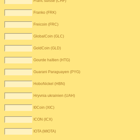
Franc suisse (CHF)
Franko (FRK)
Freicoin (FRC)
GlobalCoin (GLC)
GoldCoin (GLD)
Gourde haïtien (HTG)
Guarani Paraguayen (PYG)
HoboNickel (HBN)
Hryvnia ukrainien (UAH)
I0Coin (XIC)
ICON (ICX)
IOTA (MIOTA)