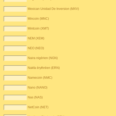
Mexican Unidad De Inversion (MXV)
Mincoin (MNC)
Mintcoin (XMT)
NEM (XEM)
NEO (NEO)
Naira nigérien (NGN)
Nakfa érythréen (ERN)
Namecoin (NMC)
Nano (NANO)
Nas (NAS)
NetCoin (NET)