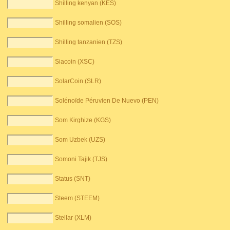
Shilling kenyan (KES)
Shilling somalien (SOS)
Shilling tanzanien (TZS)
Siacoin (XSC)
SolarCoin (SLR)
Solénoïde Péruvien De Nuevo (PEN)
Som Kirghize (KGS)
Som Uzbek (UZS)
Somoni Tajik (TJS)
Status (SNT)
Steem (STEEM)
Stellar (XLM)