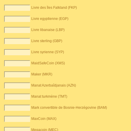
Livre des îles Falkland (FKP)
Livre egyptienne (EGP)
Livre libanaise (LBP)
Livre sterling (GBP)
Livre syrienne (SYP)
MaidSafeCoin (XMS)
Maker (MKR)
Manat Azerbaîdjanais (AZN)
Manat turkmène (TMT)
Mark convertible de Bosnie-Herzégovine (BAM)
MaxCoin (MAX)
Megacoin (MEC)