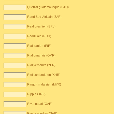
Quetzal guatémaltèque (GTQ)
Rand Sud-Africain (ZAR)
Real brésilien (BRL)
ReddCoin (RDD)
Rial Iranien (IRR)
Rial omanais (OMR)
Rial yéménite (YER)
Riel cambodgien (KHR)
Ringgit malaisien (MYR)
Ripple (XRP)
Riyal qatari (QAR)
Riyal saoudien (SAR)