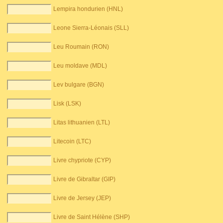
Lempira hondurien (HNL)
Leone Sierra-Léonais (SLL)
Leu Roumain (RON)
Leu moldave (MDL)
Lev bulgare (BGN)
Lisk (LSK)
Litas lithuanien (LTL)
Litecoin (LTC)
Livre chypriote (CYP)
Livre de Gibraltar (GIP)
Livre de Jersey (JEP)
Livre de Saint Hélène (SHP)