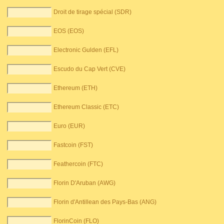
Droit de tirage spécial (SDR)
EOS (EOS)
Electronic Gulden (EFL)
Escudo du Cap Vert (CVE)
Ethereum (ETH)
Ethereum Classic (ETC)
Euro (EUR)
Fastcoin (FST)
Feathercoin (FTC)
Florin D'Aruban (AWG)
Florin d'Antillean des Pays-Bas (ANG)
FlorinCoin (FLO)