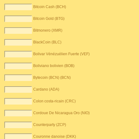
Bitcoin Cash (BCH)
Bitcoin Gold (BTG)
Bitmonero (XMR)
BlackCoin (BLC)
Bolivar Vénézuélien Fuerte (VEF)
Boliviano bolivien (BOB)
Bytecoin (BCN) (BCN)
Cardano (ADA)
Colon costa-ricain (CRC)
Cordoue De Nicaragua Oro (NIO)
Counterparty (ZCP)
Couronne danoise (DKK)