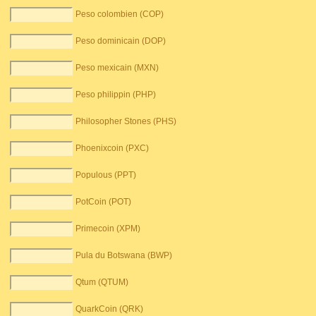
Peso colombien (COP)
Peso dominicain (DOP)
Peso mexicain (MXN)
Peso philippin (PHP)
Philosopher Stones (PHS)
Phoenixcoin (PXC)
Populous (PPT)
PotCoin (POT)
Primecoin (XPM)
Pula du Botswana (BWP)
Qtum (QTUM)
QuarkCoin (QRK)