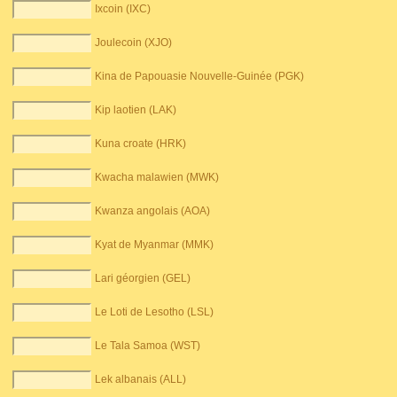
Ixcoin (IXC)
Joulecoin (XJO)
Kina de Papouasie Nouvelle-Guinée (PGK)
Kip laotien (LAK)
Kuna croate (HRK)
Kwacha malawien (MWK)
Kwanza angolais (AOA)
Kyat de Myanmar (MMK)
Lari géorgien (GEL)
Le Loti de Lesotho (LSL)
Le Tala Samoa (WST)
Lek albanais (ALL)