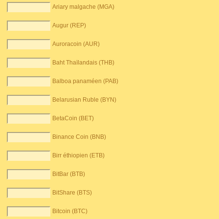
Ariary malgache (MGA)
Augur (REP)
Auroracoin (AUR)
Baht Thaïlandais (THB)
Balboa panaméen (PAB)
Belarusian Ruble (BYN)
BetaCoin (BET)
Binance Coin (BNB)
Birr éthiopien (ETB)
BitBar (BTB)
BitShare (BTS)
Bitcoin (BTC)