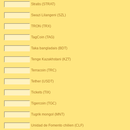
Stratis (STRAT)
Swazi Lilangeni (SZL)
TRON (TRX)
TagCoin (TAG)
Taka bangladais (BDT)
Tenge Kazakhstani (KZT)
Terracoin (TRC)
Tether (USDT)
Tickets (TIX)
Tigercoin (TGC)
Tugrik mongol (MNT)
Unidad de Fomento chilien (CLF)