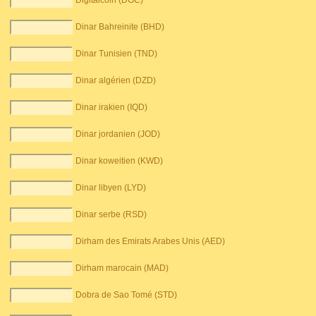
Digitalcoin (DGC)
Dinar Bahreinite (BHD)
Dinar Tunisien (TND)
Dinar algérien (DZD)
Dinar irakien (IQD)
Dinar jordanien (JOD)
Dinar koweitien (KWD)
Dinar libyen (LYD)
Dinar serbe (RSD)
Dirham des Emirats Arabes Unis (AED)
Dirham marocain (MAD)
Dobra de Sao Tomé (STD)