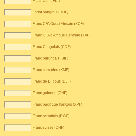
FlutterCoin (FLT)
Forint hongrois (HUF)
Franc CFA Ouest Africain (XOF)
Franc CFA d'Afrique Centrale (XAF)
Franc Congolais (CDF)
Franc burundais (BIF)
Franc comorien (KMF)
Franc de Djibouti (DJF)
Franc guinéen (GNF)
Franc pacifique français (XPF)
Franc rwandais (RWF)
Franc suisse (CHF)