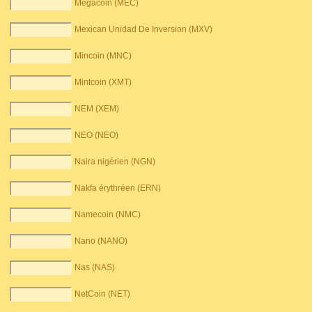
Megacoin (MEC)
Mexican Unidad De Inversion (MXV)
Mincoin (MNC)
Mintcoin (XMT)
NEM (XEM)
NEO (NEO)
Naira nigérien (NGN)
Nakfa érythréen (ERN)
Namecoin (NMC)
Nano (NANO)
Nas (NAS)
NetCoin (NET)