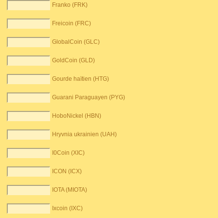
Franko (FRK)
Freicoin (FRC)
GlobalCoin (GLC)
GoldCoin (GLD)
Gourde haïtien (HTG)
Guarani Paraguayen (PYG)
HoboNickel (HBN)
Hryvnia ukrainien (UAH)
I0Coin (XIC)
ICON (ICX)
IOTA (MIOTA)
Ixcoin (IXC)