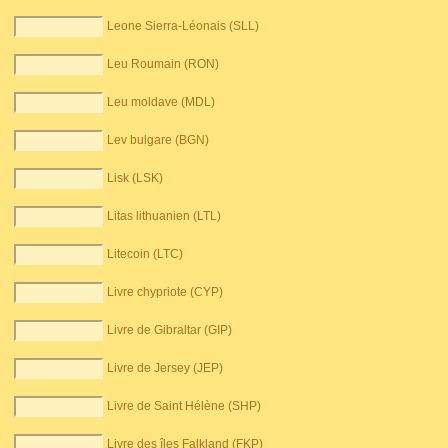
Leone Sierra-Léonais (SLL)
Leu Roumain (RON)
Leu moldave (MDL)
Lev bulgare (BGN)
Lisk (LSK)
Litas lithuanien (LTL)
Litecoin (LTC)
Livre chypriote (CYP)
Livre de Gibraltar (GIP)
Livre de Jersey (JEP)
Livre de Saint Hélène (SHP)
Livre des îles Falkland (FKP)