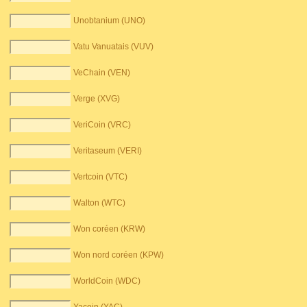
Unobtanium (UNO)
Vatu Vanuatais (VUV)
VeChain (VEN)
Verge (XVG)
VeriCoin (VRC)
Veritaseum (VERI)
Vertcoin (VTC)
Walton (WTC)
Won coréen (KRW)
Won nord coréen (KPW)
WorldCoin (WDC)