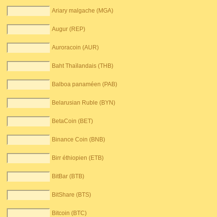
Ariary malgache (MGA)
Augur (REP)
Auroracoin (AUR)
Baht Thaïlandais (THB)
Balboa panaméen (PAB)
Belarusian Ruble (BYN)
BetaCoin (BET)
Binance Coin (BNB)
Birr éthiopien (ETB)
BitBar (BTB)
BitShare (BTS)
Bitcoin (BTC)