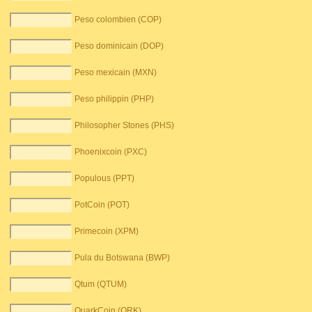
Peso colombien (COP)
Peso dominicain (DOP)
Peso mexicain (MXN)
Peso philippin (PHP)
Philosopher Stones (PHS)
Phoenixcoin (PXC)
Populous (PPT)
PotCoin (POT)
Primecoin (XPM)
Pula du Botswana (BWP)
Qtum (QTUM)
QuarkCoin (QRK)