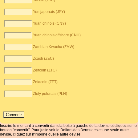
Yacoin (YAC)
Yen japonais (JPY)
Yuan chinois (CNY)
Yuan chinois offshore (CNH)
Zambian Kwacha (ZMW)
Zcash (ZEC)
Zeitcoin (ZTC)
Zetacoin (ZET)
Zloty polonais (PLN)
Inscrire le montant à convertir dans la boîte à gauche de la devise et cliquez sur le
bouton "convertir". Pour juste voir le Dollars des Bermudes et une seule autre
devise, cliquez sur n'importe quelle autre devise.