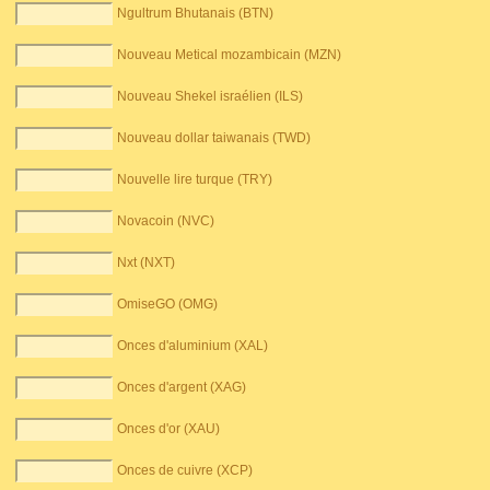
Ngultrum Bhutanais (BTN)
Nouveau Metical mozambicain (MZN)
Nouveau Shekel israélien (ILS)
Nouveau dollar taiwanais (TWD)
Nouvelle lire turque (TRY)
Novacoin (NVC)
Nxt (NXT)
OmiseGO (OMG)
Onces d'aluminium (XAL)
Onces d'argent (XAG)
Onces d'or (XAU)
Onces de cuivre (XCP)