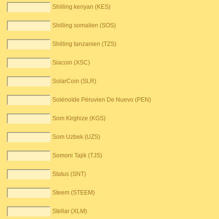
Shilling kenyan (KES)
Shilling somalien (SOS)
Shilling tanzanien (TZS)
Siacoin (XSC)
SolarCoin (SLR)
Solénoïde Péruvien De Nuevo (PEN)
Som Kirghize (KGS)
Som Uzbek (UZS)
Somoni Tajik (TJS)
Status (SNT)
Steem (STEEM)
Stellar (XLM)