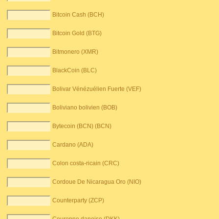
Bitcoin Cash (BCH)
Bitcoin Gold (BTG)
Bitmonero (XMR)
BlackCoin (BLC)
Bolivar Vénézuélien Fuerte (VEF)
Boliviano bolivien (BOB)
Bytecoin (BCN) (BCN)
Cardano (ADA)
Colon costa-ricain (CRC)
Cordoue De Nicaragua Oro (NIO)
Counterparty (ZCP)