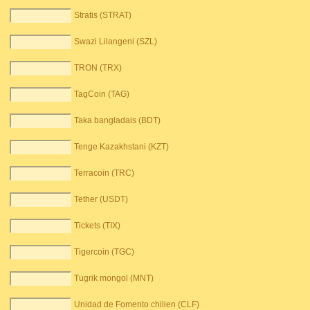
Stratis (STRAT)
Swazi Lilangeni (SZL)
TRON (TRX)
TagCoin (TAG)
Taka bangladais (BDT)
Tenge Kazakhstani (KZT)
Terracoin (TRC)
Tether (USDT)
Tickets (TIX)
Tigercoin (TGC)
Tugrik mongol (MNT)
Unidad de Fomento chilien (CLF)