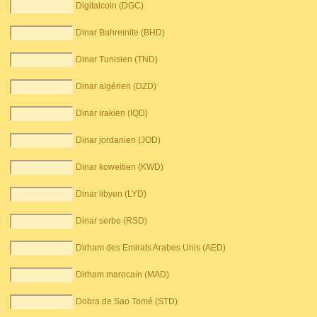
Digitalcoin (DGC)
Dinar Bahreinite (BHD)
Dinar Tunisien (TND)
Dinar algérien (DZD)
Dinar irakien (IQD)
Dinar jordanien (JOD)
Dinar koweitien (KWD)
Dinar libyen (LYD)
Dinar serbe (RSD)
Dirham des Emirats Arabes Unis (AED)
Dirham marocain (MAD)
Dobra de Sao Tomé (STD)