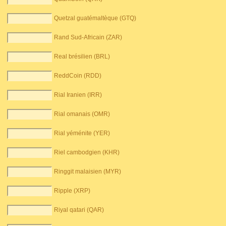
Quetzal guatémaltèque (GTQ)
Rand Sud-Africain (ZAR)
Real brésilien (BRL)
ReddCoin (RDD)
Rial Iranien (IRR)
Rial omanais (OMR)
Rial yéménite (YER)
Riel cambodgien (KHR)
Ringgit malaisien (MYR)
Ripple (XRP)
Riyal qatari (QAR)