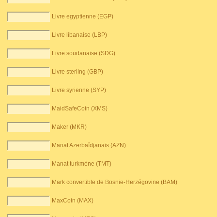
Livre egyptienne (EGP)
Livre libanaise (LBP)
Livre soudanaise (SDG)
Livre sterling (GBP)
Livre syrienne (SYP)
MaidSafeCoin (XMS)
Maker (MKR)
Manat Azerbaîdjanais (AZN)
Manat turkmène (TMT)
Mark convertible de Bosnie-Herzégovine (BAM)
MaxCoin (MAX)