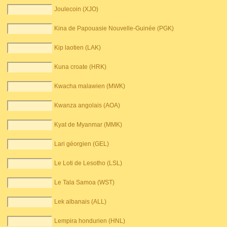
Joulecoin (XJO)
Kina de Papouasie Nouvelle-Guinée (PGK)
Kip laotien (LAK)
Kuna croate (HRK)
Kwacha malawien (MWK)
Kwanza angolais (AOA)
Kyat de Myanmar (MMK)
Lari géorgien (GEL)
Le Loti de Lesotho (LSL)
Le Tala Samoa (WST)
Lek albanais (ALL)
Lempira hondurien (HNL)