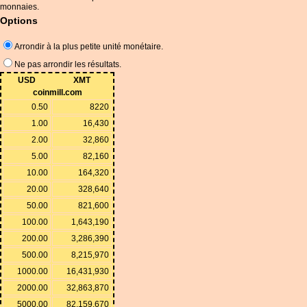
monnaies.
Options
Arrondir à la plus petite unité monétaire.
Ne pas arrondir les résultats.
USD
XMT
coinmill.com
0.50
8220
1.00
16,430
2.00
32,860
5.00
82,160
10.00
164,320
20.00
328,640
50.00
821,600
100.00
1,643,190
200.00
3,286,390
500.00
8,215,970
1000.00
16,431,930
2000.00
32,863,870
5000.00
82,159,670