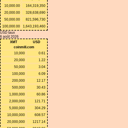
10,000.00
164,319,350
20,000.00
328,638,690
50,000.00
821,596,730
100,000.00
1,643,193,460
USD taux
6 août 2026
XMT
USD
coinmill.com
10,000
0.61
20,000
1.22
50,000
3.04
100,000
6.09
200,000
12.17
500,000
30.43
1,000,000
60.86
2,000,000
121.71
5,000,000
304.29
10,000,000
608.57
20,000,000
1217.14