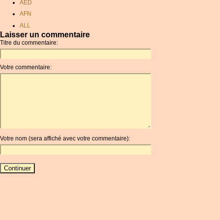
AED
AFN
ALL
Laisser un commentaire
AMD
Titre du commentaire:
ANC
ANG
Votre commentaire:
AOA
ARDR
ARG
ARS
AUD
AUR
Votre nom (sera affiché avec votre commentaire):
AWG
AZN
BAM
BBD
BCH
BCN
BDT