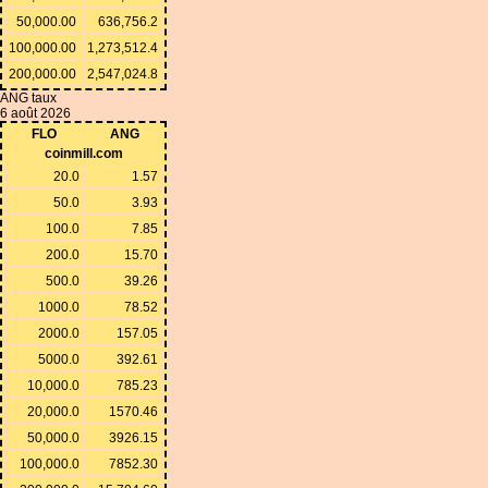
50,000.00
636,756.2
100,000.00
1,273,512.4
200,000.00
2,547,024.8
ANG taux
6 août 2026
FLO
ANG
coinmill.com
20.0
1.57
50.0
3.93
100.0
7.85
200.0
15.70
500.0
39.26
1000.0
78.52
2000.0
157.05
5000.0
392.61
10,000.0
785.23
20,000.0
1570.46
50,000.0
3926.15
100,000.0
7852.30