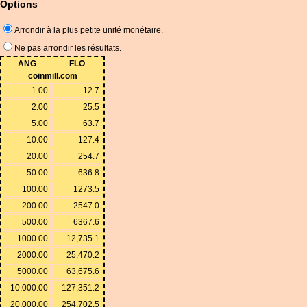
Options
Arrondir à la plus petite unité monétaire.
Ne pas arrondir les résultats.
ANG
FLO
coinmill.com
1.00
12.7
2.00
25.5
5.00
63.7
10.00
127.4
20.00
254.7
50.00
636.8
100.00
1273.5
200.00
2547.0
500.00
6367.6
1000.00
12,735.1
2000.00
25,470.2
5000.00
63,675.6
10,000.00
127,351.2
20,000.00
254,702.5