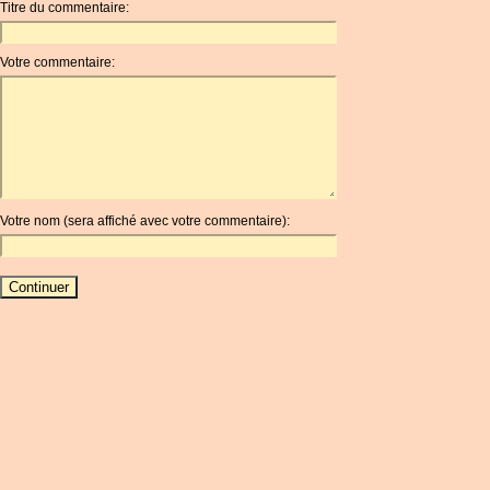
Titre du commentaire:
ANC
ANG
Votre commentaire:
AOA
ARDR
ARG
ARS
AUD
AUR
Votre nom (sera affiché avec votre commentaire):
AWG
AZN
BAM
BBD
BCH
BCN
BDT
BET
BGN
BHD
BIF