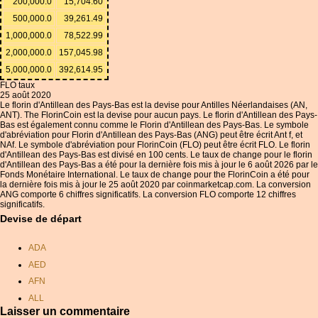
200,000.0
15,704.60
500,000.0
39,261.49
1,000,000.0
78,522.99
2,000,000.0
157,045.98
5,000,000.0
392,614.95
FLO taux
25 août 2020
Le florin d'Antillean des Pays-Bas est la devise pour Antilles Néerlandaises (AN,
ANT). The FlorinCoin est la devise pour aucun pays. Le florin d'Antillean des Pays-
Bas est également connu comme le Florin d'Antillean des Pays-Bas. Le symbole
d'abréviation pour Florin d'Antillean des Pays-Bas (ANG) peut être écrit Ant f, et
NAf. Le symbole d'abréviation pour FlorinCoin (FLO) peut être écrit FLO. Le florin
d'Antillean des Pays-Bas est divisé en 100 cents. Le taux de change pour le florin
d'Antillean des Pays-Bas a été pour la dernière fois mis à jour le 6 août 2026 par le
Fonds Monétaire International. Le taux de change pour the FlorinCoin a été pour
la dernière fois mis à jour le 25 août 2020 par coinmarketcap.com. La conversion
ANG comporte 6 chiffres significatifs. La conversion FLO comporte 12 chiffres
significatifs.
Devise de départ
ADA
AED
AFN
ALL
Laisser un commentaire
AMD